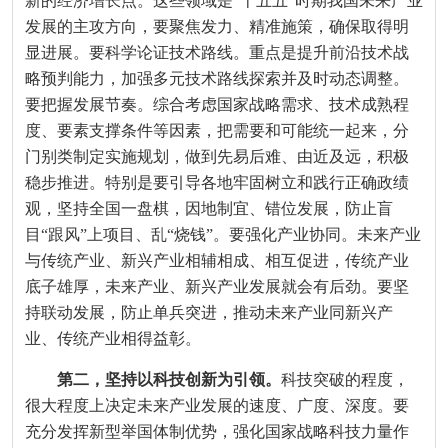
新的经济增长点。这些领域是“十五五”时期我国未来产业
发展的主攻方向，要聚焦发力、精准施策，确保取得明
显进展。要科学论证技术路线。重点是提升前沿技术战
略预判能力，加强多元技术路线探索并及时动态调整。
要把握发展节奏。综合考虑国家战略需求、技术成熟程
度、要素支撑条件等因素，把需要和可能统一起来，分
门别类制定实施规划，做到先易后难、由近及远，积极
稳步推进。特别是要引导各地牢固树立和践行正确政绩
观，坚持全国一盘棋，因地制宜、错位发展，防止盲
目“跟风”上项目、乱“烧钱”。要强化产业协同。未来产业
与传统产业、新兴产业相辅相成、相互促进，传统产业
底子雄厚，未来产业、新兴产业发展就会有后劲。要坚
持联动发展，防止单兵突进，推动未来产业同新兴产
业、传统产业相得益彰。
第二，坚持以科技创新为引领。
科技突破的程度，
很大程度上决定未来产业发展的速度、广度、深度。要
充分发挥新型举国体制优势，强化国家战略科技力量作