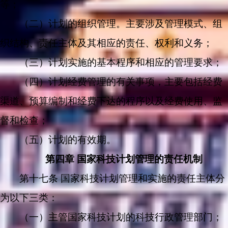
等；
（二）计划的组织管理。主要涉及管理模式、组
织结构、责任主体及其相应的责任、权利和义务；
（三）计划实施的基本程序和相应的管理要求；
（四）计划经费管理的有关事项，主要包括经费
渠道、预算编制和经费下达的程序以及经费使用、监
督和检查；
（五）计划的有效期。
第四章 国家科技计划管理的责任机制
第十七条 国家科技计划管理和实施的责任主体分
为以下三类：
（一）主管国家科技计划的科技行政管理部门；