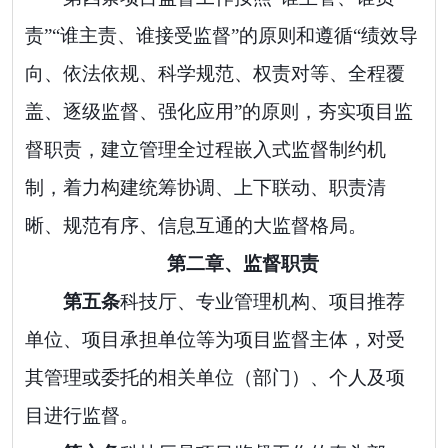
责
”“
谁主责、谁接受监督
”
的原则和
遵循
“
绩效导
向、
依法依规、科学规范、权责对等
、
全程覆
盖、逐级
监督
、
强化应用
”
的
原则，
夯实项目监
督职责，建立管理全过程嵌入式监督制约机
制，着力构建统筹协调、上下联动、职责清
晰、规范有序、信息互通的大监督格局。
第二章、监督职责
第
五
条
科技厅、专业管理机构、项目推荐
单位、项目承担单位等为项目监督主体，对受
其管理或委托的相关单位（部门）、个人及项
目进行监督。