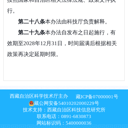
行。
第二十
八
条
本办法由科技厅负责解释。
第二十
九
条
本办法自发布之日起施行，有
效期至
2028
年
12
月
31
日，时间届满后根据相关
政策再决定延期时限
。
西藏自治区科学技术厅主办
藏ICP备07000001号
藏公网安备54010202000229号
技术支持：西藏自治区科技信息研究所
联系电话：0891-6830873
网站标识码：5400000036