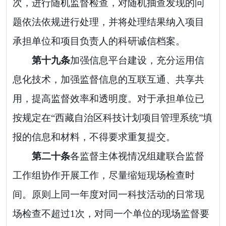
次，进
行随机监督检查，对随机抽查发现的问
题依法依规进行处理，并将处理结果纳入项目
承担单位和项目负责人的科研诚信档案。
第十
九
条
加强信息平台建设，充分
运用信
息化
技术
，
加强监督信息的互联互通、共享共
用，提高监督效率和透明度。对于承担单位已
按规定在
“
西藏自治区科技计划项目管理系统
”
填
报的信息和材料，不得要求重复提交。
第
二十
条
各监督主体视情
况
组建联合监督
工作组协作开展工作，尽量缩短现场检查时
间。原则上同一年度对同一科技活动的日常现
场检查不超过
1
次，对同一个单位的现场监督要