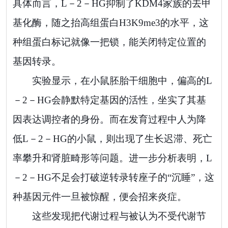
具体而言，L－2－HG抑制了KDM4家族的去甲
基化酶，随之抬高组蛋白H3K9me3的水平，这
种组蛋白标记就像一把锁，能关闭特定位置的
基因转录。
实验显示，在小鼠胚胎干细胞中，偏高的L
－2－HG会静默特定基因的活性，坐实了其基
因表达调控者的身份。而在发育过程中人为降
低L－2－HG的小鼠，则出现了生长迟滞、死亡
率攀升和肾脏畸形等问题。进一步分析表明，L
－2－HG不足会打破逆转录转座子的“沉睡”，这
种基因元件一旦被惊醒，便会招来炎症。
这些发现把代谢过程与被认为不受代谢节