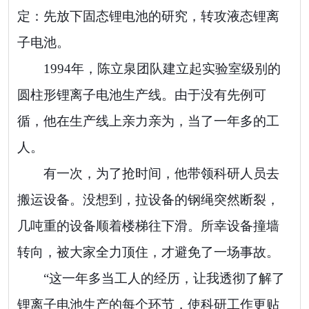
定：先放下固态锂电池的研究，转攻液态锂离
子电池。
1994年，陈立泉团队建立起实验室级别的
圆柱形锂离子电池生产线。由于没有先例可
循，他在生产线上亲力亲为，当了一年多的工
人。
有一次，为了抢时间，他带领科研人员去
搬运设备。没想到，拉设备的钢绳突然断裂，
几吨重的设备顺着楼梯往下滑。所幸设备撞墙
转向，被大家全力顶住，才避免了一场事故。
“这一年多当工人的经历，让我透彻了解了
锂离子电池生产的每个环节，使科研工作更贴