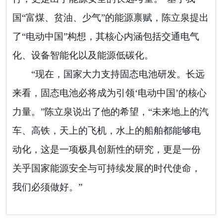
国“富煤、贫油、少气”的能源禀赋，陈立泉提出
了“电动中国”构想，其核心内涵包括交通电气
化、设备智能化以及能源低碳化。
“现在，国家大力支持固态电池研发。长远
来看，固态电池必将成为引领‘电动中国’的核心
力量。”陈立泉说出了他的希望，“未来地上的汽
车、高铁，天上的飞机，水上的船舶都能够电
动化，这是一项极具创新性的研究，更是一份
关乎国家能源安全与可持续发展的时代使命，
我们必须做好。”