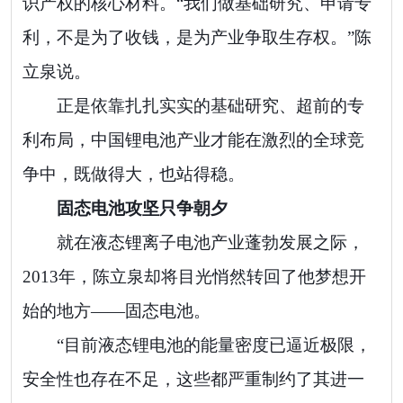
识产权的核心材料。“我们做基础研究、申请专
利，不是为了收钱，是为产业争取生存权。”陈
立泉说。
正是依靠扎扎实实的基础研究、超前的专
利布局，中国锂电池产业才能在激烈的全球竞
争中，既做得大，也站得稳。
固态电池攻坚只争朝夕
就在液态锂离子电池产业蓬勃发展之际，
2013年，陈立泉却将目光悄然转回了他梦想开
始的地方——固态电池。
“目前液态锂电池的能量密度已逼近极限，
安全性也存在不足，这些都严重制约了其进一