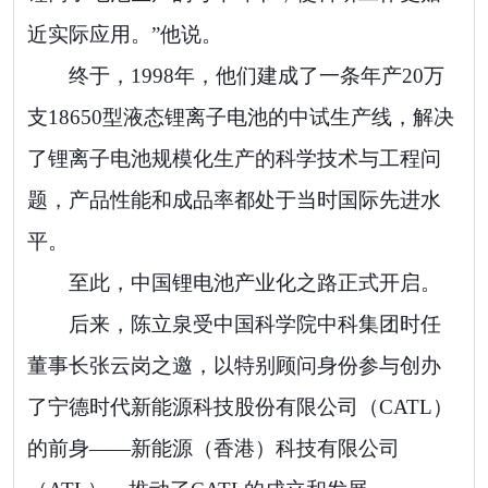
近实际应用。”他说。
终于，1998年，他们建成了一条年产20万
支18650型液态锂离子电池的中试生产线，解决
了锂离子电池规模化生产的科学技术与工程问
题，产品性能和成品率都处于当时国际先进水
平。
至此，中国锂电池产业化之路正式开启。
后来，陈立泉受中国科学院中科集团时任
董事长张云岗之邀，以特别顾问身份参与创办
了宁德时代新能源科技股份有限公司（CATL）
的前身——新能源（香港）科技有限公司