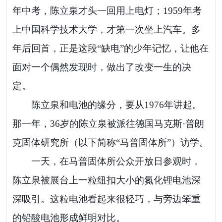
年中考，陈立泉才头一回用上电灯；1959年考
上中国科学技术大学，才第一次坐上汽车。多
年后回首，正是这段“缺电”的少年记忆，让他在
面对一个偶然发现时，做出了改变一生的决
定。
陈立泉和电池的缘分，要从1976年讲起。
那一年，36岁的陈立泉被派往德国马克斯·普朗
克固体研究所（以下简称“马普固体所”）访学。
一天，在马普固体所公众开放日参观时，
陈立泉被展台上一粒纽扣大小的氮化锂电池深
深吸引。这粒电池看起来很轻巧，与旁边笨重
的铅酸电池形成鲜明对比。