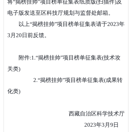
将“揭榜挂帅”项目榜单征集表纸质版(扫描件)及
电子版发送至区科技厅规划与监督处邮箱。
以上“揭榜挂帅”项目榜单征集表请于
2023
年
3
月
20
日前反馈。
附件:
1.“
揭榜挂帅”项目榜单征集表(技术攻
关类)
2.“
揭榜挂帅”项目榜单征集表(成果转
化类)
西藏自治区科学技术厅
2023
年
3
月
9
日