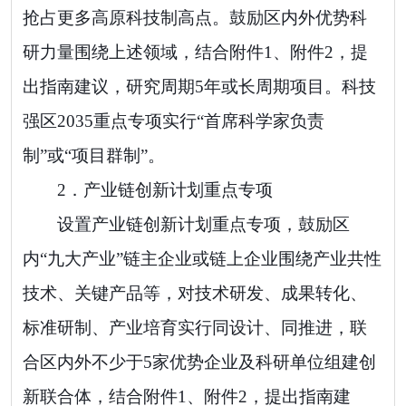
抢占更多高原科技制高点。
鼓励
区内外优势科
研力量围绕上述领域，结合
附件
1
、附件
2
，提
出指南建议，研究周期
5
年或长周期项目。科技
强区
2035
重点专项实行
“
首席科学家负责
制
”
或
“
项目群制
”
。
2．
产业链创新计划重点专项
设置产业链创新计划重点专项
，鼓励
区
内
“
九大产业
”
链主企业或链上企业围绕产业共性
技术、关键产品等，对技术研发、成果转化、
标准研制、产业培育实行同设计、同推进，联
合区内外不少于
5
家
优势企业及科研单位组建创
新联合体，
结合附件
1
、附件
2
，
提出指南建