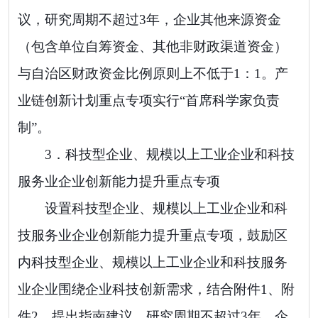
议，研究周期不超过
3
年，企业其他来源资金
（包含单位自筹资金、
其他非财政渠道资金
）
与自治区财政资金比例原则上不低于
1
：
1
。产
业链创新计划重点专项实行
“
首席科学家负责
制
”
。
3．
科技型企业、
规模以上工业
企业
和科技
服务业企业
创新能力提升重点专项
设置
科技型企业、规模以上工业
企业
和科
技服务业
企业
创新能力提升重点专项，
鼓励
区
内
科技型企业、
规模以上工业
企业
和科技服务
业企业
围绕企业科技创新需求，
结合附件
1
、附
件
2
，
提出指南建议，研究周期不超过
3
年，企