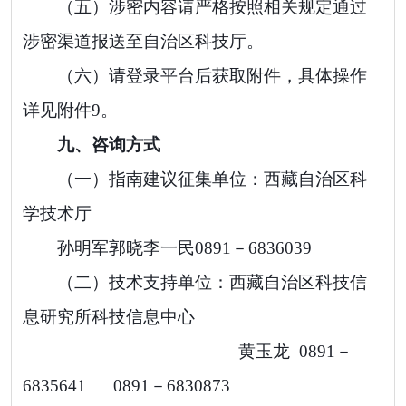
（五）
涉密内容请严格按照相关规定通过
涉密渠道报送至自治区科技厅。
（
六
）
请登录平台后获取附件，具体操作
详见附件
9
。
九、
咨询方式
（一）
指南
建议征集
单位：西藏自治区科
学技术厅
孙明军
郭晓
李一民
0891－6836039
（二）
技术支持单位：
西藏自治区科技信
息研究所科技信息中心
黄玉龙
0891－
6835641
0891－6830873