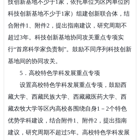
技创新基地不少于
1
家，依托单位为区内单位的
科技创新基地不少于
1
家）
组建创新联合体，
结
合附件
1
、附件
2
，
提出指南建议，研究周期不
超过
3
年。科技创新基地
协同攻关
重点专项实
行
“
首席科学家负责制
”
。鼓励不同序列科技创新
基地间的协同攻关。
5．
高校特色学科发展重点专项
设置高校特色学科发展重点专项，
鼓励
西
藏大学、西藏民族大学、西藏藏医药大学、西
藏农牧
大学
等区内高校各围绕自身
1－2
个
特色
优势学科建设，
结合附件
1
、附件
2
，
提出指南
建议，研究周期不超过
5
年。高校特色学科发展