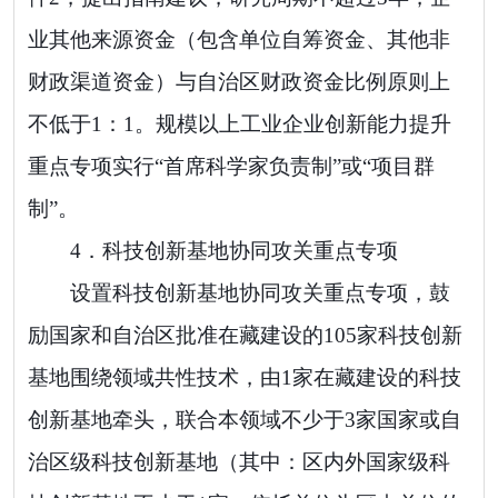
业其他来源资金（包含单位自筹资金、
其他非
财政渠道资金
）与自治区财政资金比例原则上
不低于
1
：
1
。
规模以上工业
企业创新能力提升
重点专项实行
“
首席科学家负责制
”
或
“
项目群
制
”
。
4．
科技创新基地协同攻关重点专项
设置科技创新基地协同攻关重点专项，
鼓
励
国家和自治区批准在藏建设的
105
家科技创新
基地围绕领域共性技术，由
1
家在藏建设的科技
创新基地牵头，联合本领域不少于
3
家国家或自
治区级科技创新基地（其中：区内外国家级科