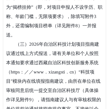
为
“
揭榜挂帅
”
（即，对项目申报人不设学历、职
称、年龄门槛，无限项要求），
除填写附件
3
外，还需编制
项目榜单
（详见附件
8
）一并报
送
。
（三）
2026
年自治区科技计划项目指南建
议通过线上方式报送，请有关单位和个人按照
本
通知
要求通过西藏自治区科技创新服务系统
（
https：／／www．xizangsti．cn
）
“
科技项
目
”
模块
内
在线填报指南建议，由所在单位在线
审核同意后统一提交至自治区科技厅
（
具体操
作详见附件
9
）
，请指南建议人与有审核权限的
单位提前沟通对接指南提交事宜。
不接收以个