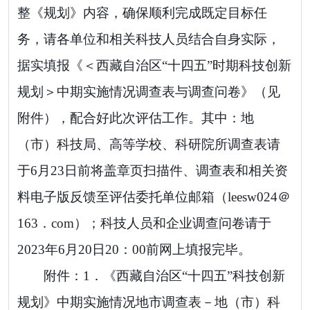
整
《
规划
》
内容
，
确保顺利完成
既定
目标任
务
，
请各单位和相关科技人员结合自身实际，
据实填报《
＜
西藏自治
区“十四五”
时期
科技创新
规划
＞
中期实施情况调查表与调查问卷》（见
附件）
，
配合好此次评估工作
。
其中
：
地
（
市
）
科技局
、
高等学校
、
科研院
所
调查表
请
于
6
月
23
日前将盖章页扫描件、调查表和相关资
料电子版
反馈
至
评估委托单位
邮箱
（
leesw024＠
163．com
）；
科技人员和企业调查问卷请
于
2023
年
6
月
20
日
20：00
前网上填报完毕。
附件：
1
．
《西藏自治区“十四五”科技创新
规划》中期
实施情况地市调查表
－
地（市）科