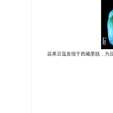
蒜果豆蔻
发现于西藏墨脱，为