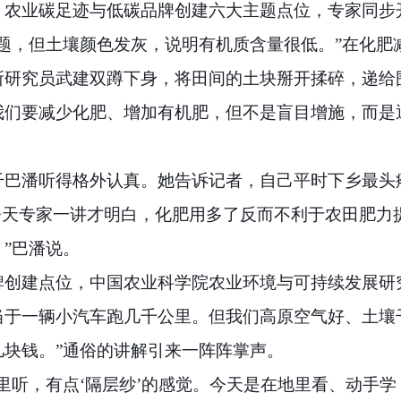
、农业碳足迹与低碳品牌创建六大主题点位，专家同步
题，但土壤颜色发灰，说明有机质含量很低。”在化肥
所研究员武建双蹲下身，将田间的土块掰开揉碎，递给
我们要减少化肥、增加有机肥，但不是盲目增施，而是
干巴潘听得格外认真。她告诉记者，自己平时下乡最头
今天专家一讲才明白，化肥用多了反而不利于农田肥力
”巴潘说。
牌创建点位，中国农业科学院农业环境与可持续发展研
当于一辆小汽车跑几千公里。但我们高原空气好、土壤
块钱。”通俗的讲解引来一阵阵掌声。
里听，有点‘隔层纱’的感觉。今天是在地里看、动手