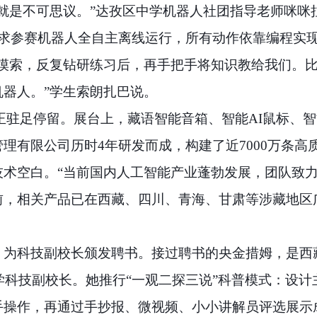
就是不可思议。”达孜区中学机器人社团指导老师咪咪
要求参赛机器人全自主离线运行，所有动作依靠编程实
始摸索，反复钻研练习后，再手把手将知识教给我们。
器人。”学生索朗扎巴说。
位市民正驻足停留。展台上，藏语智能音箱、智能AI鼠标
理有限公司历时4年研发而成，构建了近7000万条
技术空白。“当前国内人工智能产业蓬勃发展，团队致
，相关产品已在西藏、四川、青海、甘肃等涉藏地区广泛推
：为科技副校长颁发聘书。接过聘书的央金措姆，是西
小学科技副校长。她推行“一观二探三说”科普模式：设
手操作，再通过手抄报、微视频、小小讲解员评选展示