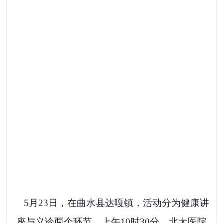
5
月
23
日，在曲水县达嘎镇，活动分为健康讲
座与义诊两个环节。上午
10
时
30
分，北大医院