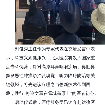
刘俊秀主任
作为专家代表在交流发言中表
示，
科技兴则健康兴，北大医院将发挥国家重
点专科优势，针对高原耳鼻咽喉疾病、鼻腔鼻
窦良恶性肿瘤诊治及嗅觉、听力障碍防治等关
键领域，将先进诊疗理念与创新技术带到西
藏，践行
“
将论文写在雪域高原上
”
的医者初心。
启动仪式后，医疗
服务
团迅速奔赴达孜区