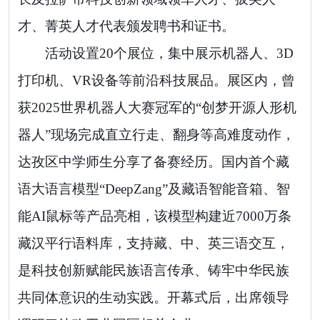
才、菁英人才代表颁发聘书和证书。
活动设置
20
个展位，集中展示机器人、
3D
打印机、
VR
设备等前沿科技展品。展区内，曾
获
2025
世界机器人大赛冠军的“创梦开源人形机
器人”现场完成直立行走、翻身等高难度动作，
达孜区中学师生分享了备赛经历。国内首个藏
语大语言模型“
DeepZang
”及藏语智能音箱、智
能
AI
鼠标等产品亮相，该模型构建近
7000
万条
藏汉平行语料库，支持藏、中、英三语交互，
是科技创新赋能民族语言传承、铸牢中华民族
共同体意识的生动实践。开幕式后，出席领导