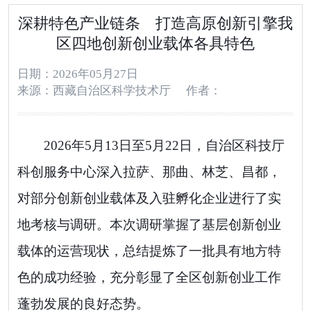
深耕特色产业链条 打造高原创新引擎我
区四地创新创业载体各具特色
日期：2026年05月27日
来源：西藏自治区科学技术厅
作者：
2026
年
5
月
13
日至
5
月
22
日
，
自治区科技厅
科创服务中心
深入拉萨、那曲、林芝、昌都，
对部分
创新创业
载体及入驻孵化企业进行了实
地考核与调研。本次调研
掌握了
基层
创新创业
载体的运营现状，总结提炼了一批具有地方特
色的成功经验，充分彰显了全区
创新创业
工作
蓬勃发展的良好态势。