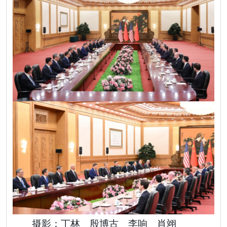
摄影：丁林 殷博古 李响 肖翊