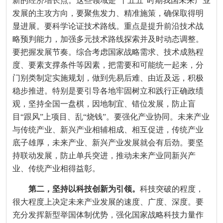
新的经济增长点。这些领域是“十五五”时期我国未来产业
发展的主攻方向，要聚焦发力、精准施策，确保取得明
显进展。要科学论证技术路线。重点是提升前沿技术战
略预判能力，加强多元技术路线探索并及时动态调整。
要把握发展节奏。综合考虑国家战略需求、技术成熟程
度、要素支撑条件等因素，把需要和可能统一起来，分
门别类制定实施规划，做到先易后难、由近及远，积极
稳步推进。特别是要引导各地牢固树立和践行正确政绩
观，坚持全国一盘棋，因地制宜、错位发展，防止盲
目“跟风”上项目、乱“烧钱”。要强化产业协同。未来产业
与传统产业、新兴产业相辅相成、相互促进，传统产业
底子雄厚，未来产业、新兴产业发展就会有后劲。要坚
持联动发展，防止单兵突进，推动未来产业同新兴产
业、传统产业相得益彰。
第二，坚持以科技创新为引领。
科技突破的程度，
很大程度上决定未来产业发展的速度、广度、深度。要
充分发挥新型举国体制优势，强化国家战略科技力量作