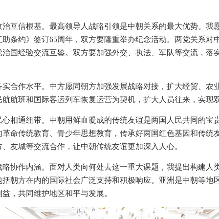
政治互信根基。最高领导人战略引领是中朝关系的最大优势。我
互助条约》签订65周年，双方要隆重举办纪念活动。两党关系对
党治国经验交流互鉴。双方要加强外交、执法、军队等交流，落
务实合作水平。中方愿同朝方加强发展战略对接，扩大经贸、农
民航航班和国际客运列车恢复运营为契机，扩大人员往来，实现
民心相通纽带。中朝用鲜血凝成的传统友谊是两国人民共同的宝
的革命传统教育、青少年思想教育，传承好两国红色基因和传统
方、友城等交流合作，让中朝传统友谊更加深入人心。
战略协作内涵。面对人类向何处去这一重大课题，我提出构建人
包括朝方在内的国际社会广泛支持和积极响应。亚洲是中朝等地
利益，共同维护地区和平与发展。