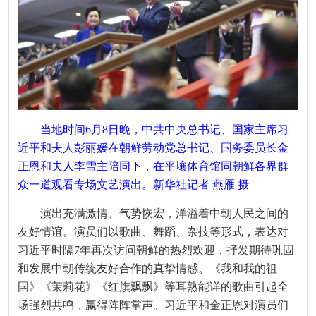
当地时间6月8日晚，中共中央总书记、国家主席习
近平和夫人彭丽媛在朝鲜劳动党总书记、国务委员长金
正恩和夫人李雪主陪同下，在平壤体育馆同朝鲜各界群
众一道观看专场文艺演出。新华社记者 燕雁 摄
演出充满激情、气势恢宏，洋溢着中朝人民之间的
友好情谊。演员们以歌曲、舞蹈、杂技等形式，表达对
习近平时隔7年再次访问朝鲜的热烈欢迎，抒发期待巩固
和发展中朝传统友好合作的真挚情感。《我和我的祖
国》《茉莉花》《红旗飘飘》等耳熟能详的歌曲引起全
场强烈共鸣，赢得阵阵掌声。习近平和金正恩对演员们