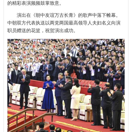
的精彩表演频频鼓掌致意。
演出在《朝中友谊万古长青》的歌声中落下帷幕。
中朝双方代表执送以两党两国最高领导人夫妇名义向演
职员赠送的花篮，祝贺演出成功。