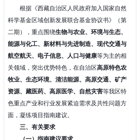
根据《
西藏自治区
人民政府加入国家自然
科学基金区域创新发展联合基金协议书
》（第
二期），
重点围
绕
生物与农业、环境与生态、
能源与化工、新材料与先进制造、现代交通与
航空航天、电子信息、人口与健康
等为主的相
关领域，
突出优势特色，
在自治区
高原特色农
牧业、生态环境、清洁能源、高原交通、矿产
资源、藏医药、高原医学、自然灾害
等
我区特
色
重点产业和
行业
发展
紧迫
需求及
共性
问题
方
面
，
凝练项目指南建议。
三、
有关要求
（一）指南建议要求