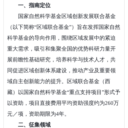
一、指南
定位
国家自然科学基金区域创新发展联合基金
（以下简称
“
区域联合基金
”
）旨在发挥国家自然
科学基金的导向作用，围绕
区域
发展中的紧迫
重大需求，吸引和集聚全国的优势科研力量开
展
前瞻性
基础研究，
培养科学与技术人才，共
同促进区域创新体系建设，推动产业及重要领
域自主创新能力的提升。
区域联合基金（西
藏）
以
国家自然科学基金
“
重点支持项目
”
形式
予
以资助，项目
直接费用平均资助强度约为
260
万
元
／
项
，
资助期限为
4
年。
二、征集领域