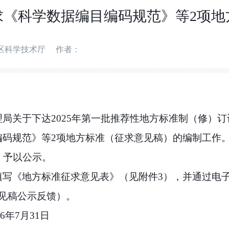
求《科学数据编目编码规范》等2项地
区科学技术厅
作者：
理局关于下达
2025
年第一批推荐性地方标准制
（
修
）
订
编码规范》等
2
项地方标准（征求意见稿）的编制工作
）予以公示。
填写《地方标准征求意见表》（见附件
3
），
并
通过电
见稿公示反馈）。
6
年
7
月
31
日