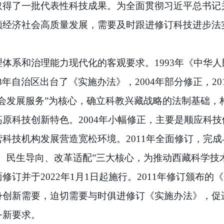
取得了一批代表性科技成果。为全面贯彻习近平总书记
领经济社会高质量发展，需要及时跟进修订科技进步法
理体系和治理能力现代化的客观要求。
1993
年《中华人
8
年自治区出台了《实施办法》，
2004
年部分修正，
20
会发展服务”为核心，确立科教兴藏战略的法制基础，
高原科技创新特色。
2004
年小幅修正，主要是顺应科技
营科技机构发展营造宽松环境。
2011
年全面修订，完成
、民生导向、改革适配”三大核心，为推动西藏科学技
面修订并于
2022
年
1
月
1
日起施行。
2011
年修订颁布的《
身创新需要，迫切需要与时俱进修订《实施办法》，促
务新要求。