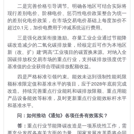
二是完善价格引导调节。明确各地区可结合实际将
现行差别电价、阶梯电价、惩罚性电价政策整合为统一
的差别化电价政策，在市场交易电价基础上每度加价不
超过0.1元，加价电费用于冲减系统运行费用。
三是强化政策衔接激励。存量工业企业通过节能降
碳改造减少的二氧化碳排放量，经核定后可作为本地区
新（改、扩）建“两高”工业项目的碳置换来源。对纳入全
国碳排放权交易市场的重点行业，支持碳排放强度优于
基准值的企业获得合理碳排放配额收益。
四是严格标准引领约束。能效未达到强制性能耗限
额标准限定值和基准水平的项目，应于2028年底前完成
改造。持续完善重点行业能耗和碳排放限额、重点用能
产品设备能效等标准，及时更新重点行业能效标杆水平
和基准水平。
问：如何推动《通知》各项任务有效落实？
答：
重点行业节能降碳改造是一项系统性工作，需
要充分发挥各有关方面的力量。国家发展改革委将会同