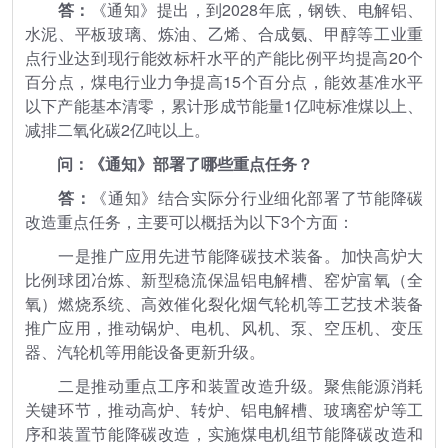
答：
《通知》提出，到2028年底，钢铁、电解铝、
水泥、平板玻璃、炼油、乙烯、合成氨、甲醇等工业重
点行业达到现行能效标杆水平的产能比例平均提高20个
百分点，煤电行业力争提高15个百分点，能效基准水平
以下产能基本清零，累计形成节能量1亿吨标准煤以上、
减排二氧化碳2亿吨以上。
问：《通知》部署了哪些重点任务？
答：
《通知》结合实际分行业细化部署了节能降碳
改造重点任务，主要可以概括为以下3个方面：
一是推广应用先进节能降碳技术装备。加快高炉大
比例球团冶炼、新型稳流保温铝电解槽、窑炉富氧（全
氧）燃烧系统、高效催化裂化烟气轮机等工艺技术装备
推广应用，推动锅炉、电机、风机、泵、空压机、变压
器、汽轮机等用能设备更新升级。
二是推动重点工序和装置改造升级。聚焦能源消耗
关键环节，推动高炉、转炉、铝电解槽、玻璃窑炉等工
序和装置节能降碳改造，实施煤电机组节能降碳改造和