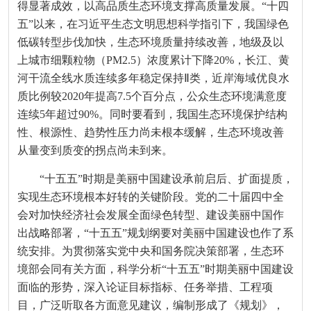
得显著成效，以高品质生态环境支撑高质量发展。“十四
五”以来，在习近平生态文明思想科学指引下，我国绿色
低碳转型步伐加快，生态环境质量持续改善，地级及以
上城市细颗粒物（PM2.5）浓度累计下降20%，长江、黄
河干流全线水质连续多年稳定保持Ⅱ类，近岸海域优良水
质比例较2020年提高7.5个百分点，公众生态环境满意度
连续5年超过90%。同时要看到，我国生态环境保护结构
性、根源性、趋势性压力尚未根本缓解，生态环境改善
从量变到质变的拐点尚未到来。
“十五五”时期是美丽中国建设承前启后、扩面提质，
实现生态环境根本好转的关键阶段。党的二十届四中全
会对加快经济社会发展全面绿色转型、建设美丽中国作
出战略部署，“十五五”规划纲要对美丽中国建设也作了系
统安排。为贯彻落实党中央和国务院决策部署，生态环
境部会同有关方面，科学分析“十五五”时期美丽中国建设
面临的形势，深入论证目标指标、任务举措、工程项
目，广泛听取各方面意见建议，编制形成了《规划》，