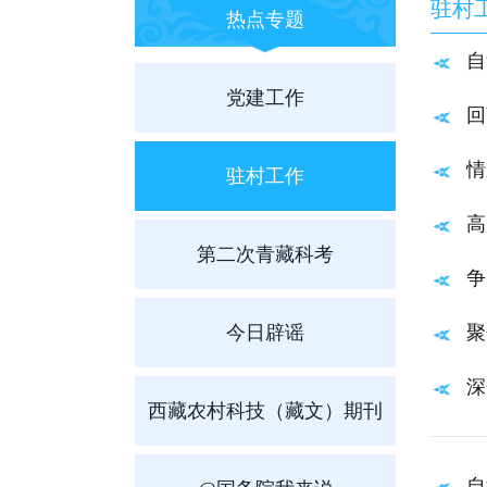
驻村
热点专题
自
党建工作
回
情
驻村工作
高
第二次青藏科考
争
今日辟谣
聚
深
西藏农村科技（藏文）期刊
自