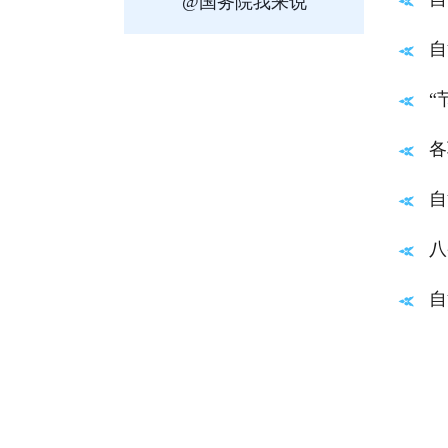
@国务院我来说
自
“
各
自
八
自